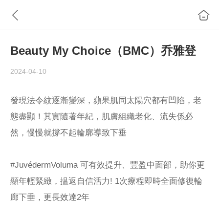
Beauty My Choice（BMC）乔雅登
2024-04-10
發現法令紋逐漸變深，蘋果肌同太陽穴都有凹陷，老
態盡顯！其實隨著年紀，肌膚組織老化、流失係必
然，慢慢就撐不起輪廓導致下垂
#JuvédermVoluma 可有效提升、豐盈中面部，助你更
顯年輕緊緻，揾返自信活力! 1次療程即時全面修復輪
廊下垂，更長效達2年