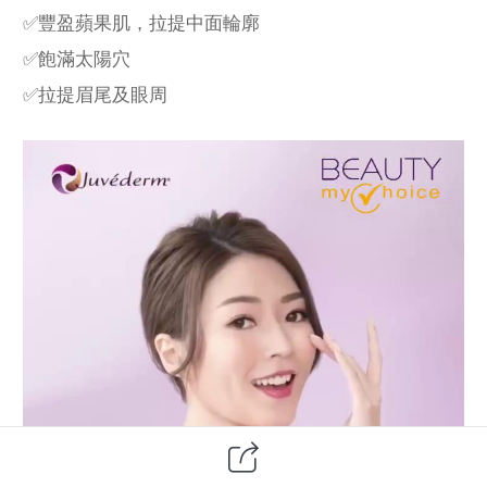
✅豐盈蘋果肌，拉提中面輪廓
✅飽滿太陽穴
✅拉提眉尾及眼周